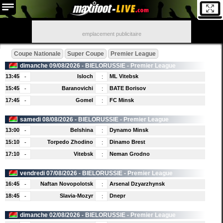
emplacement publicitaire
Coupe Nationale
Super Coupe
Premier League
dimanche 09/08/2026 -
BIELORUSSIE
- Premier League
13:45
Isloch
ML Vitebsk
-
:
15:45
Baranovichi
BATE Borisov
-
:
17:45
Gomel
FC Minsk
-
:
samedi 08/08/2026 -
BIELORUSSIE
- Premier League
13:00
Belshina
Dynamo Minsk
-
:
15:10
Torpedo Zhodino
Dinamo Brest
-
:
17:10
Vitebsk
Neman Grodno
-
:
vendredi 07/08/2026 -
BIELORUSSIE
- Premier League
16:45
Naftan Novopolotsk
Arsenal Dzyarzhynsk
-
:
18:45
Slavia-Mozyr
Dnepr
-
:
dimanche 02/08/2026 -
BIELORUSSIE
- Premier League