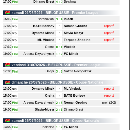
17:00
Dinamo Brest
Belshina
Fini
4
:
0
samedi 01/08/2026 -
BIELORUSSIE
- Premier League
15:10
Baranovichi
Isloch
Fini
3
:
4
17:00
BATE Borisov
Neman Grodno
reporté
rep.
:
17:00
Dynamo Minsk
Slavia-Mozyr
reporté
rep.
:
17:00
ML Vitebsk
Torpedo Zhodino
reporté
rep.
:
17:10
Gomel
Vitebsk
Fini
0
:
1
19:00
Arsenal Dzyarzhynsk
FC Minsk
Fini
1
:
2
vendredi 31/07/2026 -
BIELORUSSIE
- Premier League
17:00
Dnepr
Naftan Novopolotsk
Fini
3
:
3
dimanche 26/07/2026 -
BIELORUSSIE
- Coupe Nationale
13:00
Dynamo Minsk
ML Vitebsk
reporté
rep.
:
15:00
Orsha
BATE Borisov
reporté
rep.
:
17:00
Arsenal Dzyarzhynsk
Neman Grodno
prol. (2-2)
Fini
2
:
3
19:00
Slavia-Mozyr
Dinamo Brest
Fini
2
:
1
samedi 25/07/2026 -
BIELORUSSIE
- Coupe Nationale
13:00
Belshina
FC Minsk
Fini
1
:
2