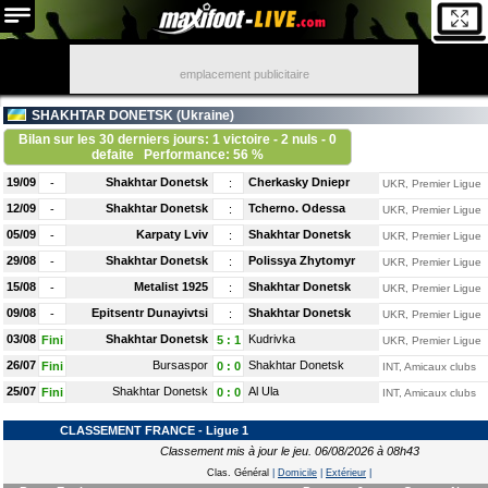
emplacement publicitaire
SHAKHTAR DONETSK (
Ukraine
)
Bilan sur les 30 derniers jours: 1 victoire - 2 nuls - 0
defaite
Performance: 56 %
19/09
Shakhtar Donetsk
Cherkasky Dniepr
-
:
UKR, Premier Ligue
12/09
Shakhtar Donetsk
Tcherno. Odessa
-
:
UKR, Premier Ligue
05/09
Karpaty Lviv
Shakhtar Donetsk
-
:
UKR, Premier Ligue
29/08
Shakhtar Donetsk
Polissya Zhytomyr
-
:
UKR, Premier Ligue
15/08
Metalist 1925
Shakhtar Donetsk
-
:
UKR, Premier Ligue
09/08
Epitsentr Dunayivtsi
Shakhtar Donetsk
-
:
UKR, Premier Ligue
03/08
Shakhtar Donetsk
Kudrivka
Fini
5
:
1
UKR, Premier Ligue
26/07
Bursaspor
Shakhtar Donetsk
Fini
0
:
0
INT, Amicaux clubs
25/07
Shakhtar Donetsk
Al Ula
Fini
0
:
0
INT, Amicaux clubs
CLASSEMENT FRANCE - Ligue 1
Classement mis à jour le jeu. 06/08/2026 à 08h43
Clas. Général
|
Domicile
|
Extérieur
|