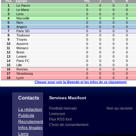
Pos
Equipe
Pts
J
G
N
1
Le Havre
0
0
0
0
2
Le Mans
0
0
0
0
3
Lens
0
0
0
0
4
Marseille
0
0
0
0
5
Nice
0
0
0
0
6
Angers
0
0
0
0
7
Paris SG
0
0
0
0
8
Toulouse
0
0
0
0
9
Troyes
0
0
0
0
10
Auxerre
0
0
0
0
11
Monaco
0
0
0
0
12
Brest
0
0
0
0
13
Lorient
0
0
0
0
14
Paris FC
0
0
0
0
15
Lille
0
0
0
0
16
Rennes
0
0
0
0
17
Strasbourg
0
0
0
0
18
Lyon
0
0
0
0
Cliquez pour voir la légende et les infos de ce classement
Contacts
Services Maxifoot
Football mercato
Non au racisme
La rédaction
Livescore
Publicité
Flux RSS foot
Recrutement
Choix de consentement
Infos légales
Liens