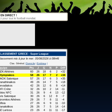
EN DIRECT !
pour tout le football mondial.
CLASSEMENT GRECE - Super League
lassement mis à jour le mer. 05/08/2026 à 08h46
Clas. Général
|
Domicile
|
Extérieur
|
quipe
Pts
J
G
N
P
Diff
EK Athènes
60
26
18
6
2
+32
Olympiakos
58
26
17
7
2
+34
AOK Salonique
57
26
17
6
3
+35
anathinaikos
49
26
14
7
5
+18
evadiakos
42
26
12
6
8
+14
FI Crète
32
26
10
2
14
-11
olos NFC
31
26
9
4
13
-12
ris Salonique
30
26
6
12
8
-7
tromitos Athènes
29
26
7
8
11
-4
ifisia
27
26
6
9
11
-10
anaitolikos
26
26
7
5
14
-14
E Larissa
23
26
4
11
11
-17