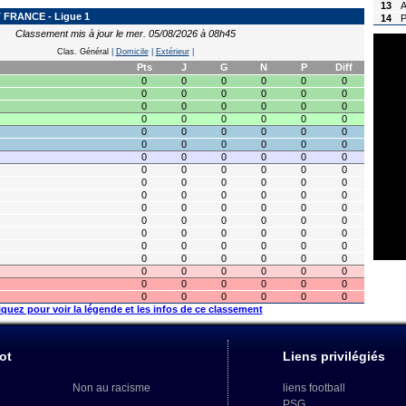
13
A
FRANCE - Ligue 1
14
P
Classement mis à jour le mer. 05/08/2026 à 08h45
Clas. Général
|
Domicile
|
Extérieur
|
Pts
J
G
N
P
Diff
0
0
0
0
0
0
0
0
0
0
0
0
0
0
0
0
0
0
0
0
0
0
0
0
0
0
0
0
0
0
0
0
0
0
0
0
0
0
0
0
0
0
0
0
0
0
0
0
0
0
0
0
0
0
0
0
0
0
0
0
0
0
0
0
0
0
0
0
0
0
0
0
0
0
0
0
0
0
0
0
0
0
0
0
0
0
0
0
0
0
0
0
0
0
0
0
0
0
0
0
0
0
0
0
0
0
0
0
iquez pour voir la légende et les infos de ce classement
ot
Liens privilégiés
Non au racisme
liens football
PSG