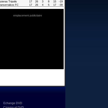
steras Tripolis
17
26
3
8
15
-19
anserraikos FC
17
26
4
5
17
-39
emplacement publicitaire
Echange DVD
Cinema et DVD