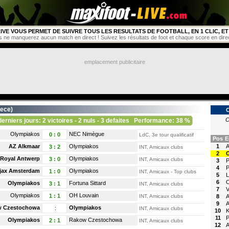
IVE VOUS PERMET DE SUIVRE TOUS LES RESULTATS DE FOOTBALL, EN 1 CLIC, ET 
s ne manquerez aucun match en direct ! Suivez les résultats de foot et chaque score en direct 
emplacement publicitaire
ece
)
C
derniers jours: 2 victoires - 2 nuls - 3 defaites
Performance: 38 %
Olympiakos
NEC Nimègue
0
:
0
LdC, 3e tour qualificatif
Pos
E
AZ Alkmaar
Olympiakos
1
A
3
:
2
INT, Amicaux clubs
2
Royal Antwerp
Olympiakos
3
:
0
INT, Amicaux clubs
3
P
4
P
jax Amsterdam
Olympiakos
1
:
0
INT, Amicaux - Top clubs
5
L
6
O
Olympiakos
Fortuna Sittard
3
:
1
INT, Amicaux clubs
7
V
Olympiakos
OH Louvain
1
:
1
INT, Amicaux clubs
8
A
9
A
 Czestochowa
Olympiakos
:
INT, Amicaux clubs
10
K
11
P
Olympiakos
Rakow Czestochowa
2
:
1
INT, Amicaux clubs
12
A