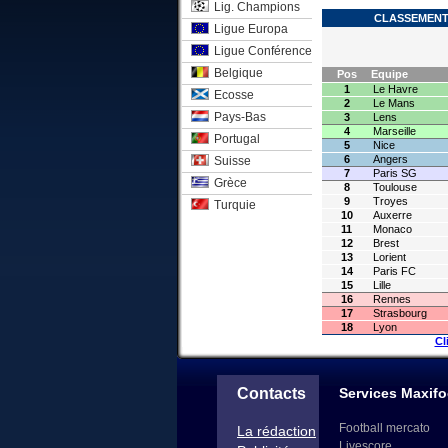
Lig. Champions
CLASSEMENT 
Ligue Europa
Ligue Conférence
Belgique
Pos
Equipe
1
Le Havre
Ecosse
2
Le Mans
Pays-Bas
3
Lens
4
Marseille
Portugal
5
Nice
6
Angers
Suisse
7
Paris SG
Grèce
8
Toulouse
9
Troyes
Turquie
10
Auxerre
11
Monaco
12
Brest
13
Lorient
14
Paris FC
15
Lille
16
Rennes
17
Strasbourg
18
Lyon
Cl
Contacts
Services Maxifo
Football mercato
La rédaction
Livescore