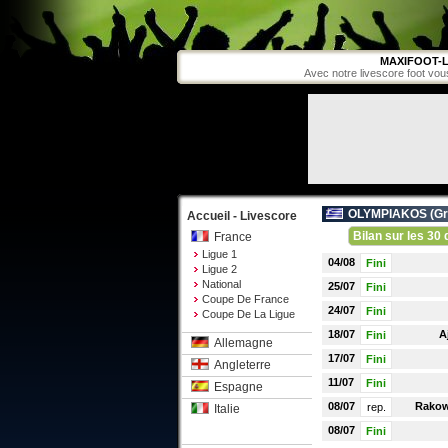
MAXIFOOT-L
Avec notre livescore foot vou
OLYMPIAKOS (
Gr
Accueil - Livescore
Bilan sur les 30 
France
Ligue 1
04/08
Fini
Ligue 2
National
25/07
Fini
Coupe De France
24/07
Fini
Coupe De La Ligue
18/07
A
Fini
Allemagne
17/07
Fini
Angleterre
11/07
Fini
Espagne
08/07
Rakow
rep.
Italie
08/07
Fini