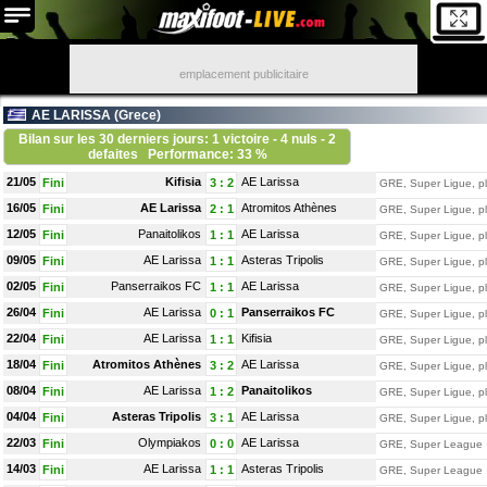
emplacement publicitaire
AE LARISSA (
Grece
)
Bilan sur les 30 derniers jours: 1 victoire - 4 nuls - 2
defaites
Performance: 33 %
21/05
Kifisia
AE Larissa
Fini
3
:
2
GRE, Super Ligue, pla
16/05
AE Larissa
Atromitos Athènes
Fini
2
:
1
GRE, Super Ligue, pla
12/05
Panaitolikos
AE Larissa
Fini
1
:
1
GRE, Super Ligue, pla
09/05
AE Larissa
Asteras Tripolis
Fini
1
:
1
GRE, Super Ligue, pla
02/05
Panserraikos FC
AE Larissa
Fini
1
:
1
GRE, Super Ligue, pla
26/04
AE Larissa
Panserraikos FC
Fini
0
:
1
GRE, Super Ligue, pla
22/04
AE Larissa
Kifisia
Fini
1
:
1
GRE, Super Ligue, pla
18/04
Atromitos Athènes
AE Larissa
Fini
3
:
2
GRE, Super Ligue, pla
08/04
AE Larissa
Panaitolikos
Fini
1
:
2
GRE, Super Ligue, pla
04/04
Asteras Tripolis
AE Larissa
Fini
3
:
1
GRE, Super Ligue, pla
22/03
Olympiakos
AE Larissa
Fini
0
:
0
GRE, Super League
14/03
AE Larissa
Asteras Tripolis
Fini
1
:
1
GRE, Super League