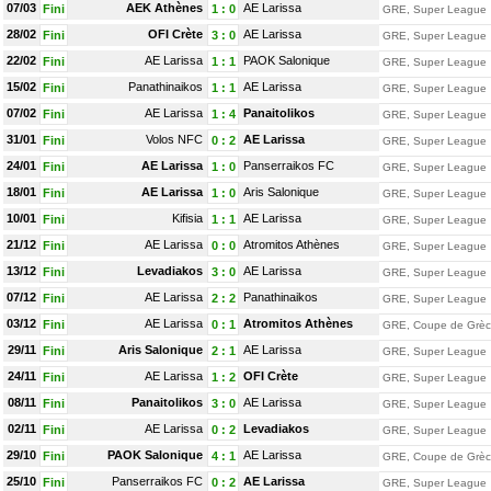
07/03
AEK Athènes
AE Larissa
Fini
1
:
0
GRE, Super League
28/02
OFI Crète
AE Larissa
Fini
3
:
0
GRE, Super League
22/02
AE Larissa
PAOK Salonique
Fini
1
:
1
GRE, Super League
15/02
Panathinaikos
AE Larissa
Fini
1
:
1
GRE, Super League
07/02
AE Larissa
Panaitolikos
Fini
1
:
4
GRE, Super League
31/01
Volos NFC
AE Larissa
Fini
0
:
2
GRE, Super League
24/01
AE Larissa
Panserraikos FC
Fini
1
:
0
GRE, Super League
18/01
AE Larissa
Aris Salonique
Fini
1
:
0
GRE, Super League
10/01
Kifisia
AE Larissa
Fini
1
:
1
GRE, Super League
21/12
AE Larissa
Atromitos Athènes
Fini
0
:
0
GRE, Super League
13/12
Levadiakos
AE Larissa
Fini
3
:
0
GRE, Super League
07/12
AE Larissa
Panathinaikos
Fini
2
:
2
GRE, Super League
03/12
AE Larissa
Atromitos Athènes
Fini
0
:
1
GRE, Coupe de Grè
29/11
Aris Salonique
AE Larissa
Fini
2
:
1
GRE, Super League
24/11
AE Larissa
OFI Crète
Fini
1
:
2
GRE, Super League
08/11
Panaitolikos
AE Larissa
Fini
3
:
0
GRE, Super League
02/11
AE Larissa
Levadiakos
Fini
0
:
2
GRE, Super League
29/10
PAOK Salonique
AE Larissa
Fini
4
:
1
GRE, Coupe de Grè
25/10
Panserraikos FC
AE Larissa
Fini
0
:
2
GRE, Super League