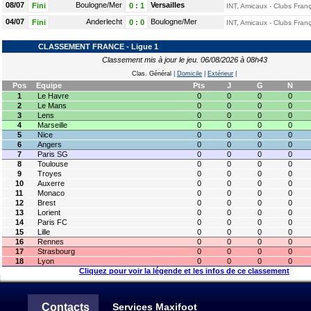
08/07
Boulogne/Mer
Versailles
Fini
0
:
1
INT, Amicaux - Clubs Franç
04/07
Anderlecht
Boulogne/Mer
Fini
0
:
0
INT, Amicaux - Clubs Franç
CLASSEMENT FRANCE - Ligue 1
Classement mis à jour le jeu. 06/08/2026 à 08h43
Clas. Général
|
Domicile
|
Extérieur
|
Pos
Equipe
Pts
J
G
N
1
Le Havre
0
0
0
0
2
Le Mans
0
0
0
0
3
Lens
0
0
0
0
4
Marseille
0
0
0
0
5
Nice
0
0
0
0
6
Angers
0
0
0
0
7
Paris SG
0
0
0
0
8
Toulouse
0
0
0
0
9
Troyes
0
0
0
0
10
Auxerre
0
0
0
0
11
Monaco
0
0
0
0
12
Brest
0
0
0
0
13
Lorient
0
0
0
0
14
Paris FC
0
0
0
0
15
Lille
0
0
0
0
16
Rennes
0
0
0
0
17
Strasbourg
0
0
0
0
18
Lyon
0
0
0
0
Cliquez pour voir la légende et les infos de ce classement
Contacts
Services Maxifoot