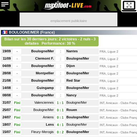
emplacement publicitaire
BOULOGNE/MER (
France
)
Bilan sur les 30 derniers jours: 2 victoires - 2 nuls - 3
defaites
Performance: 38 %
19/09
Boulogne/Mer
Nantes
-
:
FRA, Ligue 2
11/09
Clermont F.
Boulogne/Mer
-
:
FRA, Ligue 2
04/09
Boulogne/Mer
Dijon
-
:
FRA, Ligue 2
28/08
Montpellier
Boulogne/Mer
-
:
FRA, Ligue 2
21/08
Boulogne/Mer
Red Star
-
:
FRA, Ligue 2
14/08
Guingamp
Boulogne/Mer
-
:
FRA, Ligue 2
08/08
Boulogne/Mer
Nancy
-
:
FRA, Ligue 2
31/07
Valenciennes
Boulogne/Mer
Fini
1
:
1
INT, Amicaux - Clubs Franç
25/07
Boulogne/Mer
Rouen
Fini
0
:
1
INT, Amicaux - Clubs Franç
24/07
Amiens
Boulogne/Mer
Fini
0
:
1
INT, Amicaux - Clubs Franç
18/07
Lens
Boulogne/Mer
Fini
4
:
1
INT, Amicaux - Clubs Franç
15/07
Fleury-Merogis
Boulogne/Mer
Fini
0
:
2
INT, Amicaux - Clubs Franç