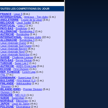
TOUTES LES COMPETITIONS DU JOUR
FRANCE
-
Ligue 3
(9 m.)
INTERNATIONAL
-
Amicaux - Top clubs
(1 m.)
ANGLETERRE
-
Coupe de la Ligue
(3 m.)
BELGIQUE
-
Ligue Jupiler
(1 m.)
PORTUGAL
-
Liga 1
(1 m.)
PAYS-BAS
-
Eredivisie
(1 m.)
ALLEMAGNE
-
Bundesliga 2
(1 m.)
AUTRICHE
-
Bundesliga
(1 m.)
INTERNATIONAL
-
Amicaux clubs
(22 m.)
ALLEMAGNE
-
Bundesliga 3
(1 m.)
-
Ligue régionale Ouest
(2 m.)
-
Ligue régionale Sud-Ouest
(1 m.)
-
Ligue régionale Bayern
(6 m.)
-
Ligue régionale Nord
(3 m.)
-
Ligue régionale Nord-Est
(1 m.)
SUISSE
-
Challenge League
(5 m.)
PAYS-BAS
-
Eerste Divisie
(5 m.)
TURQUIE
-
Super Ligi 2
(1 m.)
AUTRICHE
-
ADEG Erste Liga
(3 m.)
ECOSSE
-
First Division
(1 m.)
REP. TCHEQUE
-
Czech Liga
(1 m.)
-
FNL
(7 m.)
DANEMARK
-
SuperLigue
(1 m.)
BULGARIE
-
First league (L1)
(1 m.)
FINLANDE
-
Veikkausliiga
(1 m.)
-
Ykkonen
(1 m.)
IRLANDE (EIRE)
-
Premier Division
(5 m.)
-
Division 1
(5 m.)
HONGRIE
-
NB I (L1)
(1 m.)
SUEDE
-
Superettan
(1 m.)
NORVEGE
-
Eliteserien
(1 m.)
JAPON
-
Ligue du Japon
(4 m.)
POLOGNE
-
Ekstraklasa
(2 m.)