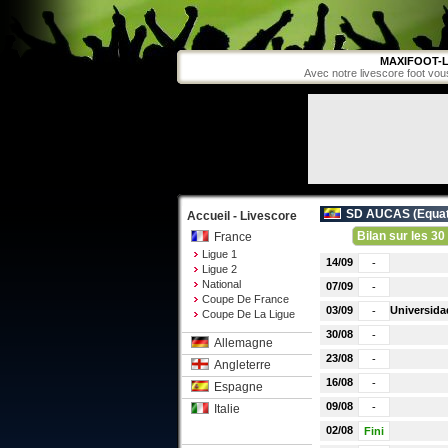
MAXIFOOT-L
Avec notre livescore foot vou
SD AUCAS (
Equa
Accueil - Livescore
Bilan sur les 30
France
Ligue 1
14/09
-
Ligue 2
National
07/09
-
Coupe De France
03/09
Universida
-
Coupe De La Ligue
30/08
-
Allemagne
23/08
-
Angleterre
16/08
-
Espagne
09/08
-
Italie
02/08
Fini