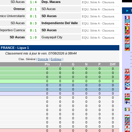
SD Aucas
Dep. Macara
1
:
4
EQU, Série A - Clausura
Orense
SD Aucas
2
:
1
EQU, Série A - Clausura
►
nico Universitario
SD Aucas
0
:
1
EQU, Série A - Clausura
SD Aucas
Independiente Del Valle
0
:
3
EQU, Série A - Clausura
Deportivo Cuenca
SD Aucas
0
:
1
EQU, Série A - Clausura
SD Aucas
Guayaquil City
1
:
0
EQU, Série A - Clausura
FRANCE - Ligue 1
Classement mis à jour le ven. 07/08/2026 à 08h44
Clas. Général
|
Domicile
|
Extérieur
|
Pts
J
G
N
P
Diff
0
0
0
0
0
0
0
0
0
0
0
0
0
0
0
0
0
0
0
0
0
0
0
0
0
0
0
0
0
0
0
0
0
0
0
0
0
0
0
0
0
0
0
0
0
0
0
0
0
0
0
0
0
0
0
0
0
0
0
0
0
0
0
0
0
0
0
0
0
0
0
0
0
0
0
0
0
0
0
0
0
0
0
0
0
0
0
0
0
0
0
0
0
0
0
0