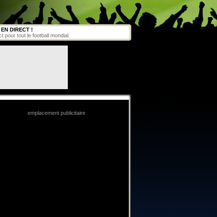
EN DIRECT !
pour tout le football mondial.
emplacement publicitaire