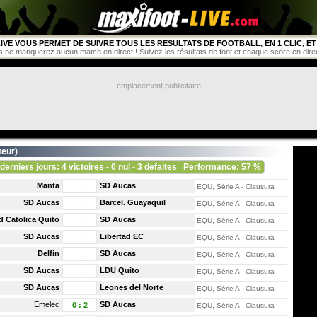
IVE VOUS PERMET DE SUIVRE TOUS LES RESULTATS DE FOOTBALL, EN 1 CLIC, ET 
s ne manquerez aucun match en direct ! Suivez les résultats de foot et chaque score en direct 
emplacement publicitaire
teur
)
 derniers jours: 4 victoires - 0 nul - 3 defaites
Performance: 57 %
Manta
SD Aucas
:
EQU, Série A - Clausura
SD Aucas
Barcel. Guayaquil
:
EQU, Série A - Clausura
d Catolica Quito
SD Aucas
:
EQU, Série A - Clausura
SD Aucas
Libertad EC
:
EQU, Série A - Clausura
Delfin
SD Aucas
:
EQU, Série A - Clausura
SD Aucas
LDU Quito
:
EQU, Série A - Clausura
SD Aucas
Leones del Norte
:
EQU, Série A - Clausura
Emelec
SD Aucas
0
:
2
EQU, Série A - Clausura