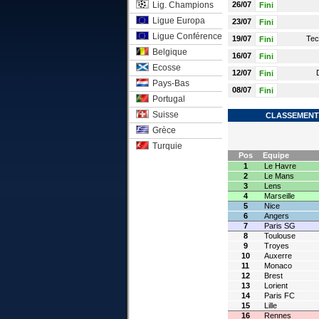
Lig. Champions
26/07
Fini
Ligue Europa
23/07
Fini
Ligue Conférence
19/07
Tec
Fini
Belgique
16/07
Fini
Ecosse
12/07
Fini
Pays-Bas
08/07
Fini
Portugal
Suisse
CLASSEMENT 
Grèce
Turquie
Pos
Equipe
1
Le Havre
2
Le Mans
3
Lens
4
Marseille
5
Nice
6
Angers
7
Paris SG
8
Toulouse
9
Troyes
10
Auxerre
11
Monaco
12
Brest
13
Lorient
14
Paris FC
15
Lille
16
Rennes