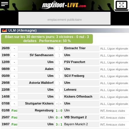
emplacement publicitaire
ULM (
Allemagne
)
Bilan sur les 30 derniers jours: 3 victoires - 0 nul - 3
defaites
Performance: 50 %
26/09
Ulm
Eintracht Trier
-
:
ALL, Ligue régionale
19/09
SV Sandhausen
Ulm
-
:
ALL, Ligue régionale
12/09
Ulm
FSV Francfort
-
:
ALL, Ligue régionale
08/09
Aalen
Ulm
-
:
ALL, Ligue régionale
05/09
Ulm
SGV Freiberg
-
:
ALL, Ligue régionale
29/08
Astoria Walldorf
Ulm
-
:
ALL, Ligue régionale
22/08
Ulm
Lehnerz
-
:
ALL, Ligue régionale
14/08
Ulm
Kickers Offenbach
-
:
ALL, Ligue régionale
07/08
Stuttgarter Kickers
Ulm
-
-
:
-
ALL, Ligue régionale
01/08
Regensburg
Ulm
Fini
1
:
0
INT, Amicaux clubs
25/07
Ulm
VfB Stuttgart 2
Fini
0
:
4
INT, Amicaux clubs
19/07
Ulm
Bayern Munich 2
Fini
3
:
1
INT, Amicaux clubs