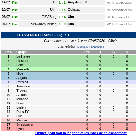
14/07
Ulm
Augsburg II
Fini
1
:
2
INT, Amicaux clubs
10/07
Ulm
Eichstatt
Fini
4
:
3
INT, Amicaux clubs
05/07
TSV Berg
Ulm
Fini
1
:
4
INT, Amicaux clubs
01/07
Schwabmunchen
Ulm
Fini
1
:
3
INT, Amicaux clubs
CLASSEMENT FRANCE - Ligue 1
Classement mis à jour le ven. 07/08/2026 à 08h44
Clas. Général
|
Domicile
|
Extérieur
|
Pos
Equipe
Pts
J
G
N
1
Le Havre
0
0
0
0
2
Le Mans
0
0
0
0
3
Lens
0
0
0
0
4
Marseille
0
0
0
0
5
Nice
0
0
0
0
6
Angers
0
0
0
0
7
Paris SG
0
0
0
0
8
Toulouse
0
0
0
0
9
Troyes
0
0
0
0
10
Auxerre
0
0
0
0
11
Monaco
0
0
0
0
12
Brest
0
0
0
0
13
Lorient
0
0
0
0
14
Paris FC
0
0
0
0
15
Lille
0
0
0
0
16
Rennes
0
0
0
0
17
Strasbourg
0
0
0
0
18
Lyon
0
0
0
0
Cliquez pour voir la légende et les infos de ce classement