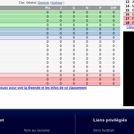
13
A
Clas. Général
|
Domicile
|
Extérieur
|
14
Pts
J
G
N
P
Diff
15
E
0
0
0
0
0
0
16
G
0
0
0
0
0
0
17
F
0
0
0
0
0
0
18
P
0
0
0
0
0
0
Cliqu
0
0
0
0
0
0
0
0
0
0
0
0
0
0
0
0
0
0
0
0
0
0
0
0
0
0
0
0
0
0
0
0
0
0
0
0
0
0
0
0
0
0
0
0
0
0
0
0
0
0
0
0
0
0
0
0
0
0
0
0
0
0
0
0
0
0
0
0
0
0
0
0
0
0
0
0
0
0
0
0
0
0
0
0
iquez pour voir la légende et les infos de ce classement
ot
Liens privilégiés
Non au racisme
liens football