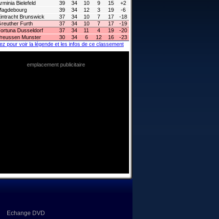
rminia Bielefeld
39
34
10
9
15
+2
Magdebourg
39
34
12
3
19
-6
intracht Brunswick
37
34
10
7
17
-18
reuther Furth
37
34
10
7
17
-19
ortuna Dusseldorf
37
34
11
4
19
-20
reussen Munster
30
34
6
12
16
-23
ez pour voir la légende et les infos de ce classement
emplacement publicitaire
Echange DVD