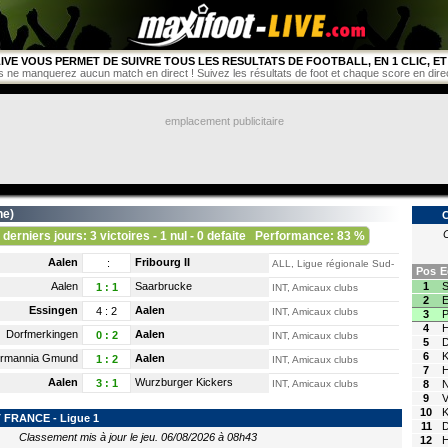
IVE VOUS PERMET DE SUIVRE TOUS LES RESULTATS DE FOOTBALL, EN 1 CLIC, ET 
s ne manquerez aucun match en direct ! Suivez les résultats de foot et chaque score en direct 
emplacement publicitaire
ne
)
C
 derniers jours: 3 victoires - 1 nul - 0 defaite
Performance: 83 %
Aalen
Fribourg II
:
ALL, Ligue régionale Sud-Ouest
Pos
E
Aalen
Saarbrucke
1
S
1
:
1
INT, Amicaux clubs
2
E
Essingen
Aalen
4
:
2
INT, Amicaux clubs
3
P
4
H
Dorfmerkingen
Aalen
0
:
2
INT, Amicaux clubs
5
D
6
K
rmannia Gmund
Aalen
1
:
2
INT, Amicaux clubs
7
H
Aalen
Wurzburger Kickers
3
:
1
INT, Amicaux clubs
8
9
V
10
K
FRANCE - Ligue 1
11
Classement mis à jour le jeu. 06/08/2026 à 08h43
12
H