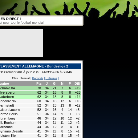
EN DIRECT !
pour tout le football mondial.
CLASSEMENT ALLEMAGNE - Bundesliga 2
lassement mis à jour le jeu. 06/08/2026 à 08h46
Clas. Général
|
Domicile
|
Extérieur
|
quipe
Pts
J
G
N
P
Diff
chalke 04
70
34
21
7
6
+19
lversberg
62
34
18
8
8
+25
aderborn
62
34
18
8
8
+14
anovre 96
60
34
16
12
6
+16
armstadt
52
34
13
13
8
+12
aiserslautern
52
34
16
4
14
+5
ertha Berlin
51
34
14
9
11
+3
Nuremberg
46
34
12
10
12
+2
fL Bochum
44
34
11
11
12
+2
arlsruhe
44
34
12
8
14
-11
Dynamo Dresde
41
34
11
8
15
+1
olstein Kiel
41
34
11
8
15
-4