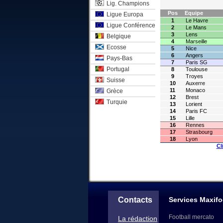
Lig. Champions
Pos
Equipe
Ligue Europa
1
Le Havre
Ligue Conférence
2
Le Mans
3
Lens
Belgique
4
Marseille
Ecosse
5
Nice
6
Angers
Pays-Bas
7
Paris SG
Portugal
8
Toulouse
9
Troyes
Suisse
10
Auxerre
11
Monaco
Grèce
12
Brest
Turquie
13
Lorient
14
Paris FC
15
Lille
16
Rennes
17
Strasbourg
18
Lyon
Cl
Contacts
Services Maxifo
Football mercato
La rédaction