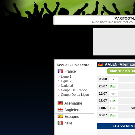
MAXIFOOT-L
Avec notre livescore foot vou
AALEN (
Allemag
Accueil - Livescore
Bilan sur les 30
France
Ligue 1
08/08
-
Ligue 2
National
26/07
Fini
Coupe De France
18/07
rep.
Coupe De La Ligue
15/07
Fini
Allemagne
11/07
No
Fini
Angleterre
08/07
Fini
Espagne
Italie
CLASSEMENT 