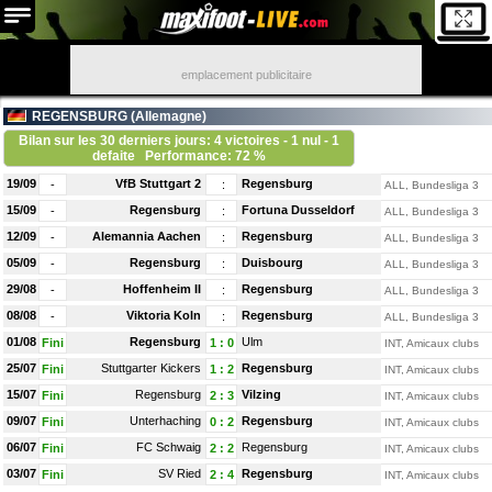
emplacement publicitaire
REGENSBURG (
Allemagne
)
Bilan sur les 30 derniers jours: 4 victoires - 1 nul - 1
defaite
Performance: 72 %
19/09
VfB Stuttgart 2
Regensburg
-
:
ALL, Bundesliga 3
15/09
Regensburg
Fortuna Dusseldorf
-
:
ALL, Bundesliga 3
12/09
Alemannia Aachen
Regensburg
-
:
ALL, Bundesliga 3
05/09
Regensburg
Duisbourg
-
:
ALL, Bundesliga 3
29/08
Hoffenheim II
Regensburg
-
:
ALL, Bundesliga 3
08/08
Viktoria Koln
Regensburg
-
:
ALL, Bundesliga 3
01/08
Regensburg
Ulm
Fini
1
:
0
INT, Amicaux clubs
25/07
Stuttgarter Kickers
Regensburg
Fini
1
:
2
INT, Amicaux clubs
15/07
Regensburg
Vilzing
Fini
2
:
3
INT, Amicaux clubs
09/07
Unterhaching
Regensburg
Fini
0
:
2
INT, Amicaux clubs
06/07
FC Schwaig
Regensburg
Fini
2
:
2
INT, Amicaux clubs
03/07
SV Ried
Regensburg
Fini
2
:
4
INT, Amicaux clubs