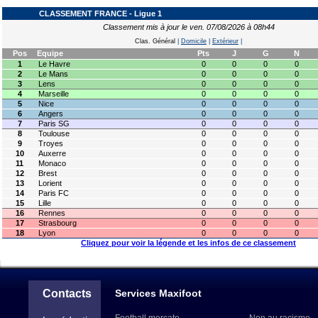
CLASSEMENT FRANCE - Ligue 1
Classement mis à jour le ven. 07/08/2026 à 08h44
Clas. Général
|
Domicile
|
Extérieur
|
Pos
Equipe
Pts
J
G
N
1
Le Havre
0
0
0
0
2
Le Mans
0
0
0
0
3
Lens
0
0
0
0
4
Marseille
0
0
0
0
5
Nice
0
0
0
0
6
Angers
0
0
0
0
7
Paris SG
0
0
0
0
8
Toulouse
0
0
0
0
9
Troyes
0
0
0
0
10
Auxerre
0
0
0
0
11
Monaco
0
0
0
0
12
Brest
0
0
0
0
13
Lorient
0
0
0
0
14
Paris FC
0
0
0
0
15
Lille
0
0
0
0
16
Rennes
0
0
0
0
17
Strasbourg
0
0
0
0
18
Lyon
0
0
0
0
Cliquez pour voir la légende et les infos de ce classement
Contacts
Services Maxifoot