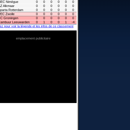
NEC Nimègue
0
0
0
0
0
0
Z Alkmaar
0
0
0
0
0
0
parta Rotterdam
0
0
0
0
0
0
EC Zwolle
0
0
0
0
0
0
C Groningen
0
0
0
0
0
0
ambuur Leeuwarden
0
1
0
0
1
-4
ez pour voir la légende et les infos de ce classement
emplacement publicitaire