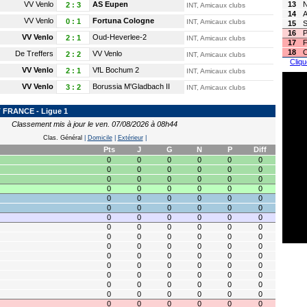
VV Venlo
AS Eupen
13
2
:
3
INT, Amicaux clubs
14
A
VV Venlo
Fortuna Cologne
0
:
1
INT, Amicaux clubs
15
S
16
P
VV Venlo
Oud-Heverlee-2
2
:
1
INT, Amicaux clubs
17
F
18
C
De Treffers
VV Venlo
2
:
2
INT, Amicaux clubs
Cliqu
VV Venlo
VfL Bochum 2
2
:
1
INT, Amicaux clubs
VV Venlo
Borussia M'Gladbach II
3
:
2
INT, Amicaux clubs
FRANCE - Ligue 1
Classement mis à jour le ven. 07/08/2026 à 08h44
Clas. Général
|
Domicile
|
Extérieur
|
Pts
J
G
N
P
Diff
0
0
0
0
0
0
0
0
0
0
0
0
0
0
0
0
0
0
0
0
0
0
0
0
0
0
0
0
0
0
0
0
0
0
0
0
0
0
0
0
0
0
0
0
0
0
0
0
0
0
0
0
0
0
0
0
0
0
0
0
0
0
0
0
0
0
0
0
0
0
0
0
0
0
0
0
0
0
0
0
0
0
0
0
0
0
0
0
0
0
0
0
0
0
0
0