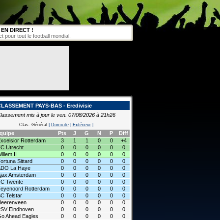
EN DIRECT !
pour tout le football mondial.
CLASSEMENT PAYS-BAS - Eredivisie
lassement mis à jour le ven. 07/08/2026 à 21h26
Clas. Général
|
Domicile
|
Extérieur
|
quipe
Pts
J
G
N
P
Diff
xcelsior Rotterdam
3
1
1
0
0
+4
C Utrecht
0
0
0
0
0
0
illem II
0
0
0
0
0
0
ortuna Sittard
0
0
0
0
0
0
ADO La Haye
0
0
0
0
0
0
jax Amsterdam
0
0
0
0
0
0
C Twente
0
0
0
0
0
0
eyenoord Rotterdam
0
0
0
0
0
0
C Telstar
0
0
0
0
0
0
eerenveen
0
0
0
0
0
0
SV Eindhoven
0
0
0
0
0
0
o Ahead Eagles
0
0
0
0
0
0