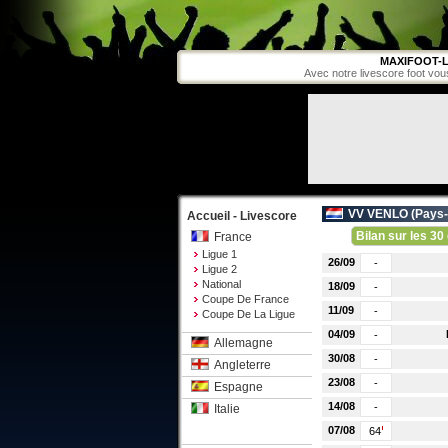
MAXIFOOT-L
Avec notre livescore foot vou
VV VENLO (
Pays
Accueil - Livescore
Bilan sur les 30 
France
Ligue 1
26/09
-
Ligue 2
National
18/09
-
Coupe De France
11/09
-
Coupe De La Ligue
04/09
-
Allemagne
30/08
-
Angleterre
23/08
-
Espagne
14/08
-
Italie
07/08
64