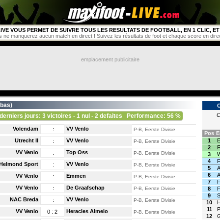
IVE VOUS PERMET DE SUIVRE TOUS LES RESULTATS DE FOOTBALL, EN 1 CLIC, ET 
s ne manquerez aucun match en direct ! Suivez les résultats de foot et chaque score en direct 
emplacement publicitaire
-bas
)
C
derniers jours: 3 victoires - 1 nul - 2 defaites
Performance: 56 %
Volendam
VV Venlo
:
P-B, Eerste Divisie
Pos
E
Utrecht II
VV Venlo
1
E
:
P-B, Eerste Divisie
2
F
VV Venlo
Top Oss
:
P-B, Eerste Divisie
3
W
4
F
Helmond Sport
VV Venlo
:
P-B, Eerste Divisie
5
6
A
VV Venlo
Emmen
:
P-B, Eerste Divisie
7
F
VV Venlo
De Graafschap
:
P-B, Eerste Divisie
8
F
9
S
NAC Breda
VV Venlo
:
P-B, Eerste Divisie
10
H
11
P
VV Venlo
Heracles Almelo
0
:
2
P-B, Eerste Divisie
12
G