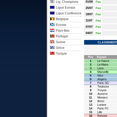
Lig. Champions
01/08
Fini
Ligue Europa
25/07
Fini
Ligue Conférence
18/07
Fini
Belgique
11/07
Fini
Ecosse
07/07
Fini
Pays-Bas
04/07
Fini
Portugal
Suisse
CLASSEMENT 
Grèce
Turquie
Pos
Equipe
1
Le Havre
2
Le Mans
3
Lens
4
Marseille
5
Nice
6
Angers
7
Paris SG
8
Toulouse
9
Troyes
10
Auxerre
11
Monaco
12
Brest
13
Lorient
14
Paris FC
15
Lille
16
Rennes