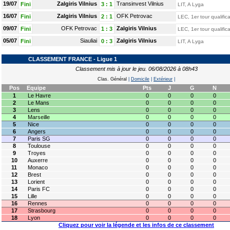
19/07
Zalgiris Vilnius
Transinvest Vilnius
Fini
3
:
1
LIT, A Lyga
16/07
Zalgiris Vilnius
OFK Petrovac
Fini
2
:
1
LEC, 1er tour qualifica
09/07
OFK Petrovac
Zalgiris Vilnius
Fini
1
:
3
LEC, 1er tour qualifica
05/07
Siauliai
Zalgiris Vilnius
Fini
0
:
3
LIT, A Lyga
CLASSEMENT FRANCE - Ligue 1
Classement mis à jour le jeu. 06/08/2026 à 08h43
Clas. Général
|
Domicile
|
Extérieur
|
Pos
Equipe
Pts
J
G
N
1
Le Havre
0
0
0
0
2
Le Mans
0
0
0
0
3
Lens
0
0
0
0
4
Marseille
0
0
0
0
5
Nice
0
0
0
0
6
Angers
0
0
0
0
7
Paris SG
0
0
0
0
8
Toulouse
0
0
0
0
9
Troyes
0
0
0
0
10
Auxerre
0
0
0
0
11
Monaco
0
0
0
0
12
Brest
0
0
0
0
13
Lorient
0
0
0
0
14
Paris FC
0
0
0
0
15
Lille
0
0
0
0
16
Rennes
0
0
0
0
17
Strasbourg
0
0
0
0
18
Lyon
0
0
0
0
Cliquez pour voir la légende et les infos de ce classement