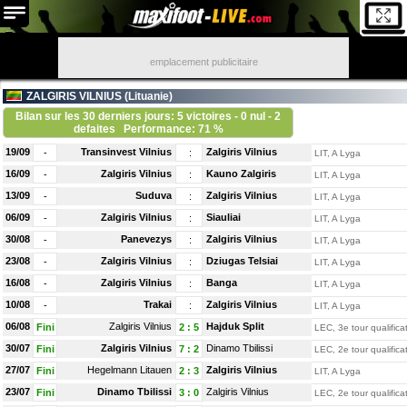
emplacement publicitaire
ZALGIRIS VILNIUS (
Lituanie
)
Bilan sur les 30 derniers jours: 5 victoires - 0 nul - 2
defaites
Performance: 71 %
19/09
Transinvest Vilnius
Zalgiris Vilnius
-
:
LIT, A Lyga
16/09
Zalgiris Vilnius
Kauno Zalgiris
-
:
LIT, A Lyga
13/09
Suduva
Zalgiris Vilnius
-
:
LIT, A Lyga
06/09
Zalgiris Vilnius
Siauliai
-
:
LIT, A Lyga
30/08
Panevezys
Zalgiris Vilnius
-
:
LIT, A Lyga
23/08
Zalgiris Vilnius
Dziugas Telsiai
-
:
LIT, A Lyga
16/08
Zalgiris Vilnius
Banga
-
:
LIT, A Lyga
10/08
Trakai
Zalgiris Vilnius
-
:
LIT, A Lyga
06/08
Zalgiris Vilnius
Hajduk Split
Fini
2
:
5
LEC, 3e tour qualificat
30/07
Zalgiris Vilnius
Dinamo Tbilissi
Fini
7
:
2
LEC, 2e tour qualificat
27/07
Hegelmann Litauen
Zalgiris Vilnius
Fini
2
:
3
LIT, A Lyga
23/07
Dinamo Tbilissi
Zalgiris Vilnius
Fini
3
:
0
LEC, 2e tour qualificat