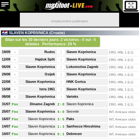
emplacement publicitaire
SLAVEN KOPRIVNICA (
Croatie
)
Bilan sur les 30 derniers jours: 2 victoires - 0 nul - 5
defaites
Performance: 29 %
19/09
Rudes
Slaven Koprivnica
-
:
CRO, HNL 1 (L1)
12/09
Hajduk Split
Slaven Koprivnica
-
:
CRO, HNL 1 (L1)
05/09
Slaven Koprivnica
Lokomotiva Zagreb
-
:
CRO, HNL 1 (L1)
29/08
Osijek
Slaven Koprivnica
-
:
CRO, HNL 1 (L1)
22/08
Slaven Koprivnica
HNK Gorica
-
:
CRO, HNL 1 (L1)
15/08
Istra 1961
Slaven Koprivnica
-
:
CRO, HNL 1 (L1)
08/08
Slaven Koprivnica
Varteks
-
:
CRO, HNL 1 (L1)
31/07
Dinamo Zagreb
Slaven Koprivnica
Fini
2
:
0
CRO, HNL 1 (L1)
25/07
Slaven Koprivnica
Sesvete
Fini
4
:
0
INT, Amicaux clubs
16/07
Slaven Koprivnica
Paks
Fini
3
:
5
INT, Amicaux clubs
14/07
Slaven Koprivnica
Sanfrecce Hiroshima
Fini
1
:
3
INT, Amicaux clubs
10/07
Slaven Koprivnica
Debrecen
Fini
0
:
1
INT, Amicaux clubs