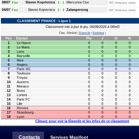
08/07
Slaven Koprivnica
Miercurea Ciuc
Fini
3
:
1
INT, Amicaux clubs
04/07
Slaven Koprivnica
Zalaegerszeg
Fini
2
:
3
INT, Amicaux clubs
CLASSEMENT FRANCE - Ligue 1
Classement mis à jour le jeu. 06/08/2026 à 08h43
Clas. Général
|
Domicile
|
Extérieur
|
Pos
Equipe
Pts
J
G
N
1
Le Havre
0
0
0
0
2
Le Mans
0
0
0
0
3
Lens
0
0
0
0
4
Marseille
0
0
0
0
5
Nice
0
0
0
0
6
Angers
0
0
0
0
7
Paris SG
0
0
0
0
8
Toulouse
0
0
0
0
9
Troyes
0
0
0
0
10
Auxerre
0
0
0
0
11
Monaco
0
0
0
0
12
Brest
0
0
0
0
13
Lorient
0
0
0
0
14
Paris FC
0
0
0
0
15
Lille
0
0
0
0
16
Rennes
0
0
0
0
17
Strasbourg
0
0
0
0
18
Lyon
0
0
0
0
Cliquez pour voir la légende et les infos de ce classement
Contacts
Services Maxifoot