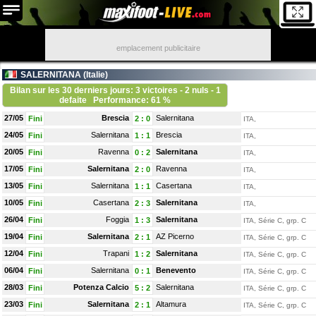
emplacement publicitaire
SALERNITANA (
Italie
)
Bilan sur les 30 derniers jours: 3 victoires - 2 nuls - 1
defaite
Performance: 61 %
27/05
Brescia
Salernitana
Fini
2
:
0
ITA,
24/05
Salernitana
Brescia
Fini
1
:
1
ITA,
20/05
Ravenna
Salernitana
Fini
0
:
2
ITA,
17/05
Salernitana
Ravenna
Fini
2
:
0
ITA,
13/05
Salernitana
Casertana
Fini
1
:
1
ITA,
10/05
Casertana
Salernitana
Fini
2
:
3
ITA,
26/04
Foggia
Salernitana
Fini
1
:
3
ITA, Série C, grp. C
19/04
Salernitana
AZ Picerno
Fini
2
:
1
ITA, Série C, grp. C
12/04
Trapani
Salernitana
Fini
1
:
2
ITA, Série C, grp. C
06/04
Salernitana
Benevento
Fini
0
:
1
ITA, Série C, grp. C
28/03
Potenza Calcio
Salernitana
Fini
5
:
2
ITA, Série C, grp. C
23/03
Salernitana
Altamura
Fini
2
:
1
ITA, Série C, grp. C