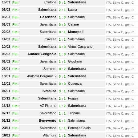
15/03
Crotone
Salernitana
Fini
0
:
1
ITA, Série C, grp. C
08/03
Salernitana
Latina
Fini
2
:
1
ITA, Série C, grp. C
05/03
Casertana
Salernitana
Fini
1
:
0
ITA, Série C, grp. C
01/03
Salernitana
Catane
Fini
0
:
0
ITA, Série C, grp. C
22/02
Salernitana
Monopoli
Fini
0
:
1
ITA, Série C, grp. C
14/02
Cavese
Salernitana
Fini
1
:
1
ITA, Série C, grp. C
10/02
Salernitana
Virtus Casarano
Fini
3
:
0
ITA, Série C, grp. C
06/02
Audace Cerignola
Salernitana
Fini
1
:
0
ITA, Série C, grp. C
01/02
Salernitana
Giugliano
Fini
1
:
1
ITA, Série C, grp. C
25/01
Sorrento
Salernitana
Fini
0
:
2
ITA, Série C, grp. C
18/01
Atalanta Bergame 2
Salernitana
Fini
0
:
1
ITA, Série C, grp. C
12/01
Salernitana
Cosenza
Fini
0
:
0
ITA, Série C, grp. C
04/01
Siracusa
Salernitana
Fini
3
:
1
ITA, Série C, grp. C
20/12
Salernitana
Foggia
Fini
2
:
1
ITA, Série C, grp. C
13/12
AZ Picerno
Salernitana
Fini
1
:
2
ITA, Série C, grp. C
07/12
Salernitana
Trapani
Fini
1
:
1
ITA, Série C, grp. C
01/12
Benevento
Salernitana
Fini
5
:
1
ITA, Série C, grp. C
23/11
Salernitana
Potenza Calcio
Fini
1
:
1
ITA, Série C, grp. C
16/11
Altamura
Salernitana
Fini
1
:
2
ITA, Série C, grp. C