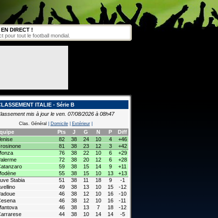
EN DIRECT !
pour tout le football mondial.
LASSEMENT ITALIE - Série B
lassement mis à jour le ven. 07/08/2026 à 08h47
Clas. Général
|
Domicile
|
Extérieur
|
quipe
Pts
J
G
N
P
Diff
enise
82
38
24
10
4
+46
rosinone
81
38
23
12
3
+42
Monza
76
38
22
10
6
+29
alerme
72
38
20
12
6
+28
atanzaro
59
38
15
14
9
+11
Modène
55
38
15
10
13
+13
uve Stabia
51
38
11
18
9
-1
vellino
49
38
13
10
15
-12
Padoue
46
38
12
10
16
-10
Cesena
46
38
12
10
16
-11
antova
46
38
13
7
18
-12
arrarese
44
38
10
14
14
-5