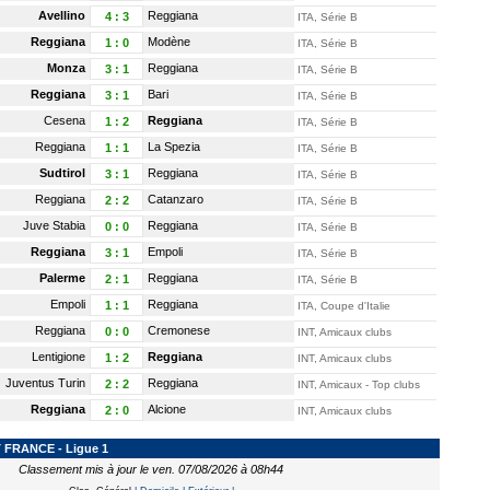
Avellino
Reggiana
4
:
3
ITA, Série B
Reggiana
Modène
1
:
0
ITA, Série B
Monza
Reggiana
3
:
1
ITA, Série B
Reggiana
Bari
3
:
1
ITA, Série B
Cesena
Reggiana
1
:
2
ITA, Série B
Reggiana
La Spezia
1
:
1
ITA, Série B
Sudtirol
Reggiana
3
:
1
ITA, Série B
Reggiana
Catanzaro
2
:
2
ITA, Série B
Juve Stabia
Reggiana
0
:
0
ITA, Série B
Reggiana
Empoli
3
:
1
ITA, Série B
Palerme
Reggiana
2
:
1
ITA, Série B
Empoli
Reggiana
1
:
1
ITA, Coupe d'Italie
Reggiana
Cremonese
0
:
0
INT, Amicaux clubs
Lentigione
Reggiana
1
:
2
INT, Amicaux clubs
Juventus Turin
Reggiana
2
:
2
INT, Amicaux - Top clubs
Reggiana
Alcione
2
:
0
INT, Amicaux clubs
FRANCE - Ligue 1
Classement mis à jour le ven. 07/08/2026 à 08h44