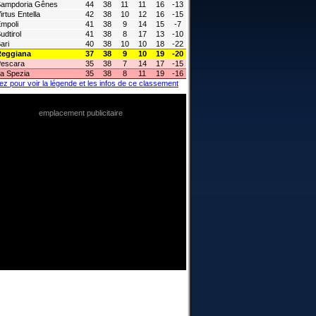
ampdoria Gênes
44
38
11
11
16
-13
irtus Entella
42
38
10
12
16
-15
mpoli
41
38
9
14
15
-7
udtirol
41
38
8
17
13
-10
ari
40
38
10
10
18
-22
Reggiana
37
38
9
10
19
-20
escara
35
38
7
14
17
-15
a Spezia
35
38
8
11
19
-16
ez pour voir la légende et les infos de ce classement
emplacement publicitaire