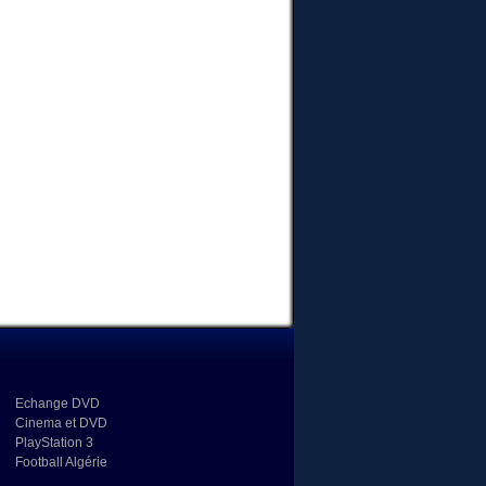
Echange DVD
Cinema et DVD
PlayStation 3
Football Algérie