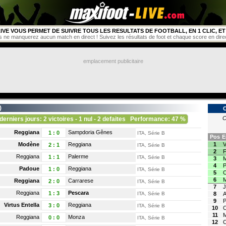
IVE VOUS PERMET DE SUIVRE TOUS LES RESULTATS DE FOOTBALL, EN 1 CLIC, ET 
s ne manquerez aucun match en direct ! Suivez les résultats de foot et chaque score en direct 
emplacement publicitaire
)
C
C
derniers jours: 2 victoires - 1 nul - 2 defaites
Performance: 47 %
Reggiana
Sampdoria Gênes
1
:
0
ITA, Série B
Pos
E
Modène
Reggiana
1
V
2
:
1
ITA, Série B
2
F
Reggiana
Palerme
1
:
1
ITA, Série B
3
4
P
Padoue
Reggiana
1
:
0
ITA, Série B
5
C
6
Reggiana
Carrarese
2
:
0
ITA, Série B
7
J
Reggiana
Pescara
1
:
3
ITA, Série B
8
A
9
Virtus Entella
Reggiana
3
:
0
ITA, Série B
10
11
M
Reggiana
Monza
0
:
0
ITA, Série B
12
C