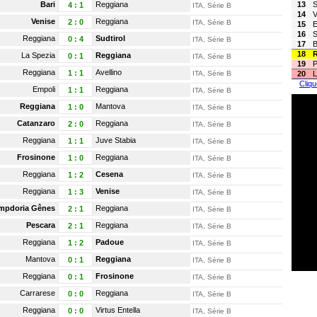
Bari
Reggiana
13
S
4
:
1
ITA, Série B
14
V
Venise
Reggiana
2
:
0
ITA, Série B
15
E
16
S
Reggiana
Sudtirol
0
:
4
ITA, Série B
17
B
18
La Spezia
Reggiana
0
:
1
ITA, Série B
19
P
Reggiana
Avellino
1
:
1
ITA, Série B
20
L
Cliqu
Empoli
Reggiana
1
:
1
ITA, Série B
Reggiana
Mantova
1
:
0
ITA, Série B
Catanzaro
Reggiana
2
:
0
ITA, Série B
Reggiana
Juve Stabia
1
:
1
ITA, Série B
Frosinone
Reggiana
1
:
0
ITA, Série B
Reggiana
Cesena
1
:
2
ITA, Série B
Reggiana
Venise
1
:
3
ITA, Série B
mpdoria Gênes
Reggiana
2
:
1
ITA, Série B
Pescara
Reggiana
2
:
1
ITA, Série B
Reggiana
Padoue
1
:
2
ITA, Série B
Mantova
Reggiana
0
:
1
ITA, Série B
Reggiana
Frosinone
0
:
1
ITA, Série B
Carrarese
Reggiana
0
:
0
ITA, Série B
Reggiana
Virtus Entella
0
:
0
ITA, Série B