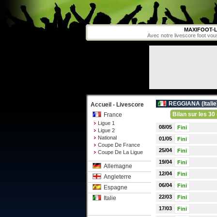
MAXIFOOT-L
Avec notre livescore foot vou
REGGIANA (
Italie
Accueil - Livescore
Bilan sur les 30 
France
Ligue 1
08/05
Fini
Ligue 2
National
01/05
Fini
Coupe De France
25/04
Fini
Coupe De La Ligue
19/04
Fini
Allemagne
12/04
Fini
Angleterre
06/04
Fini
Espagne
22/03
Fini
Italie
17/03
Fini