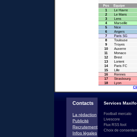
Pos
Equipe
1
Le Havre
2
Le Mans
3
Lens
4
Marseille
5
Nice
6
Angers
7
Paris SG
8
Toulouse
9
Troyes
10
Auxerre
11
Monaco
12
Brest
13
Lorient
14
Paris FC
15
Lille
16
Rennes
17
Strasbourg
18
Lyon
Cl
Contacts
Services Maxifo
Football mercato
La rédaction
Livescore
Publicité
Flux RSS foot
Recrutement
Choix de consente
Infos légales