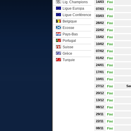
Lig. Champions
14/03
Fini
Ligue Europa
07/03
Fini
Ligue Conférence
03/03
Fini
Belgique
28/02
Fini
Ecosse
22/02
Fini
Pays-Bas
15/02
Fini
Portugal
10/02
Fini
Suisse
07/02
Fini
Grèce
01/02
Fini
Turquie
24/01
Fini
17/01
Fini
10/01
Fini
27/12
Sa
Fini
20/12
Fini
13/12
Fini
08/12
Fini
29/11
Fini
22/11
Fini
08/11
Fini