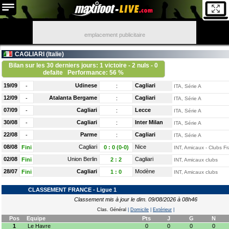
emplacement publicitaire
CAGLIARI (
Italie
)
Bilan sur les 30 derniers jours: 1 victoire - 2 nuls - 0
defaite
Performance: 56 %
19/09
Udinese
Cagliari
-
:
ITA, Série A
12/09
Atalanta Bergame
Cagliari
-
:
ITA, Série A
07/09
Cagliari
Lecce
-
:
ITA, Série A
30/08
Cagliari
Inter Milan
-
:
ITA, Série A
22/08
Parme
Cagliari
-
:
ITA, Série A
08/08
Cagliari
Nice
Fini
0
:
0 (0-0)
INT, Amicaux - Clubs Fr
02/08
Union Berlin
Cagliari
Fini
2
:
2
INT, Amicaux clubs
28/07
Cagliari
Modène
Fini
1
:
0
INT, Amicaux clubs
CLASSEMENT FRANCE - Ligue 1
Classement mis à jour le dim. 09/08/2026 à 08h46
Clas. Général
|
Domicile
|
Extérieur
|
Pos
Equipe
Pts
J
G
N
1
Le Havre
0
0
0
0