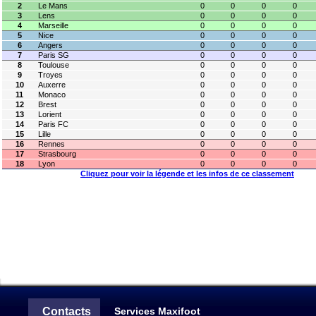
2
Le Mans
0
0
0
0
3
Lens
0
0
0
0
4
Marseille
0
0
0
0
5
Nice
0
0
0
0
6
Angers
0
0
0
0
7
Paris SG
0
0
0
0
8
Toulouse
0
0
0
0
9
Troyes
0
0
0
0
10
Auxerre
0
0
0
0
11
Monaco
0
0
0
0
12
Brest
0
0
0
0
13
Lorient
0
0
0
0
14
Paris FC
0
0
0
0
15
Lille
0
0
0
0
16
Rennes
0
0
0
0
17
Strasbourg
0
0
0
0
18
Lyon
0
0
0
0
Cliquez pour voir la légende et les infos de ce classement
Contacts
Services Maxifoot