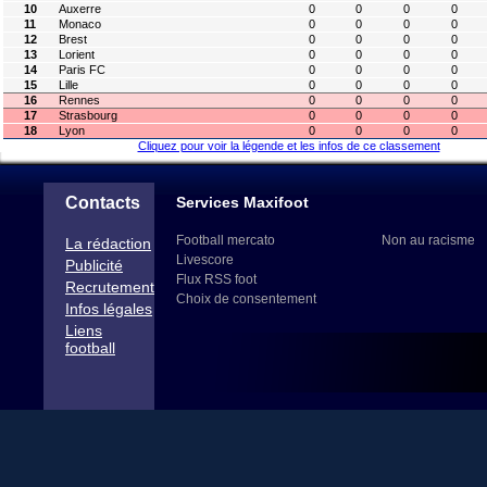
10
Auxerre
0
0
0
0
11
Monaco
0
0
0
0
12
Brest
0
0
0
0
13
Lorient
0
0
0
0
14
Paris FC
0
0
0
0
15
Lille
0
0
0
0
16
Rennes
0
0
0
0
17
Strasbourg
0
0
0
0
18
Lyon
0
0
0
0
Cliquez pour voir la légende et les infos de ce classement
Contacts
Services Maxifoot
Football mercato
Non au racisme
La rédaction
Livescore
Publicité
Flux RSS foot
Recrutement
Choix de consentement
Infos légales
Liens
football