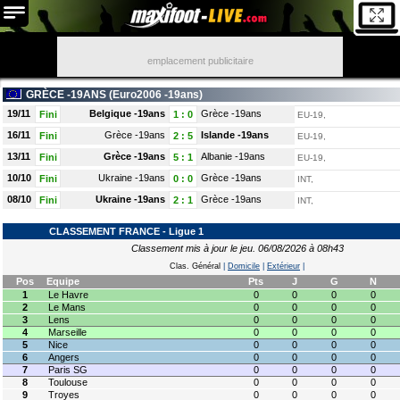
emplacement publicitaire
GRÈCE -19ANS (
Euro2006 -19ans
)
19/11
Belgique -19ans
Grèce -19ans
Fini
1
:
0
EU-19,
16/11
Grèce -19ans
Islande -19ans
Fini
2
:
5
EU-19,
13/11
Grèce -19ans
Albanie -19ans
Fini
5
:
1
EU-19,
10/10
Ukraine -19ans
Grèce -19ans
Fini
0
:
0
INT,
08/10
Ukraine -19ans
Grèce -19ans
Fini
2
:
1
INT,
CLASSEMENT FRANCE - Ligue 1
Classement mis à jour le jeu. 06/08/2026 à 08h43
Clas. Général
|
Domicile
|
Extérieur
|
Pos
Equipe
Pts
J
G
N
1
Le Havre
0
0
0
0
2
Le Mans
0
0
0
0
3
Lens
0
0
0
0
4
Marseille
0
0
0
0
5
Nice
0
0
0
0
6
Angers
0
0
0
0
7
Paris SG
0
0
0
0
8
Toulouse
0
0
0
0
9
Troyes
0
0
0
0