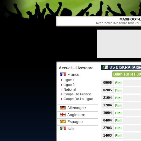
MAXIFOOT-L
Avec notre livescore foot vou
US BISKRA (
Alge
Accueil - Livescore
Bilan sur les 30
France
Ligue 1
09/05
Fini
Ligue 2
National
02/05
Fini
Coupe De France
21/04
Fini
Coupe De La Ligue
17/04
Fini
Allemagne
10/04
Fini
Angleterre
04/04
Fini
Espagne
27/03
Fini
Italie
14/03
Fini