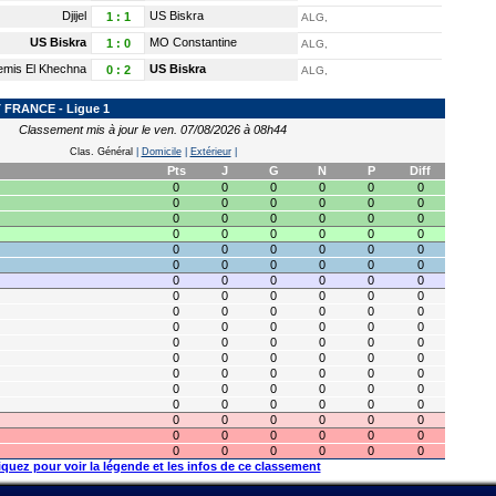
Djijel
US Biskra
1
:
1
ALG,
US Biskra
MO Constantine
1
:
0
ALG,
emis El Khechna
US Biskra
0
:
2
ALG,
FRANCE - Ligue 1
Classement mis à jour le ven. 07/08/2026 à 08h44
Clas. Général
|
Domicile
|
Extérieur
|
Pts
J
G
N
P
Diff
0
0
0
0
0
0
0
0
0
0
0
0
0
0
0
0
0
0
0
0
0
0
0
0
0
0
0
0
0
0
0
0
0
0
0
0
0
0
0
0
0
0
0
0
0
0
0
0
0
0
0
0
0
0
0
0
0
0
0
0
0
0
0
0
0
0
0
0
0
0
0
0
0
0
0
0
0
0
0
0
0
0
0
0
0
0
0
0
0
0
0
0
0
0
0
0
0
0
0
0
0
0
0
0
0
0
0
0
iquez pour voir la légende et les infos de ce classement