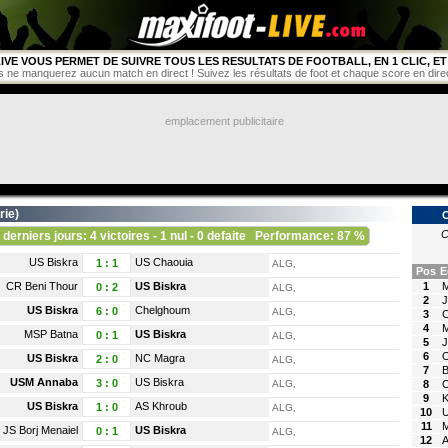
IVE VOUS PERMET DE SUIVRE TOUS LES RESULTATS DE FOOTBALL, EN 1 CLIC, ET 
s ne manquerez aucun match en direct ! Suivez les résultats de foot et chaque score en direct 
emplacement publicitaire
rie
)
C
 derniers jours: 4 victoires - 1 nul - 0 defaite
Performance: 87 %
US Biskra
US Chaouia
1
:
1
ALG,
Pos
E
CR Beni Thour
US Biskra
1
M
0
:
2
ALG,
2
J
US Biskra
Chelghoum
6
:
0
ALG,
3
C
4
MSP Batna
US Biskra
0
:
1
ALG,
5
J
6
O
US Biskra
NC Magra
2
:
0
ALG,
7
B
USM Annaba
US Biskra
3
:
0
ALG,
8
C
9
K
US Biskra
AS Khroub
1
:
0
ALG,
10
U
11
M
JS Borj Menaiel
US Biskra
0
:
1
ALG,
12
A