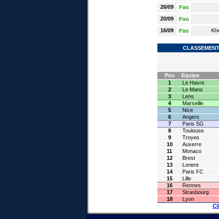
26/09
Fini
20/09
Fini
16/09
Kh
Fini
CLASSEMENT 
Pos
Equipe
1
Le Havre
2
Le Mans
3
Lens
4
Marseille
5
Nice
6
Angers
7
Paris SG
8
Toulouse
9
Troyes
10
Auxerre
11
Monaco
12
Brest
13
Lorient
14
Paris FC
15
Lille
16
Rennes
17
Strasbourg
18
Lyon
Cl