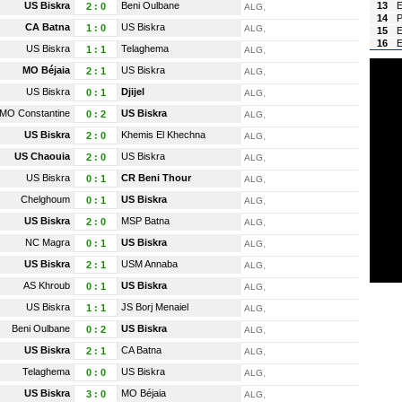
US Biskra
Beni Oulbane
13
E
2
:
0
ALG,
14
P
CA Batna
US Biskra
1
:
0
ALG,
15
16
E
US Biskra
Telaghema
1
:
1
ALG,
MO Béjaia
US Biskra
2
:
1
ALG,
US Biskra
Djijel
0
:
1
ALG,
MO Constantine
US Biskra
0
:
2
ALG,
US Biskra
Khemis El Khechna
2
:
0
ALG,
US Chaouia
US Biskra
2
:
0
ALG,
US Biskra
CR Beni Thour
0
:
1
ALG,
Chelghoum
US Biskra
0
:
1
ALG,
US Biskra
MSP Batna
2
:
0
ALG,
NC Magra
US Biskra
0
:
1
ALG,
US Biskra
USM Annaba
2
:
1
ALG,
AS Khroub
US Biskra
0
:
1
ALG,
US Biskra
JS Borj Menaiel
1
:
1
ALG,
Beni Oulbane
US Biskra
0
:
2
ALG,
US Biskra
CA Batna
2
:
1
ALG,
Telaghema
US Biskra
0
:
0
ALG,
US Biskra
MO Béjaia
3
:
0
ALG,