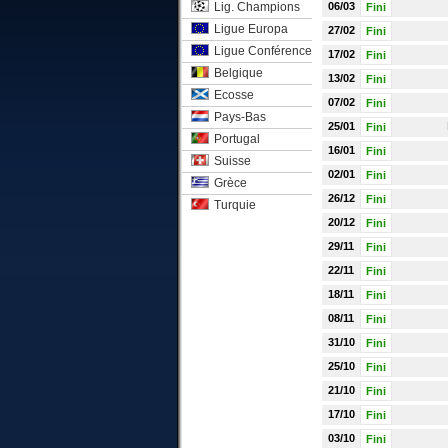
Lig. Champions
06/03
Fini
Ligue Europa
27/02
Fini
Ligue Conférence
17/02
Fini
Belgique
13/02
Fini
Ecosse
07/02
Fini
Pays-Bas
25/01
Fini
Portugal
16/01
Fini
Suisse
02/01
Fini
Grèce
26/12
Fini
Turquie
20/12
Fini
29/11
Fini
22/11
Fini
18/11
Fini
08/11
Fini
31/10
Fini
25/10
Fini
21/10
Fini
17/10
Fini
03/10
Fini