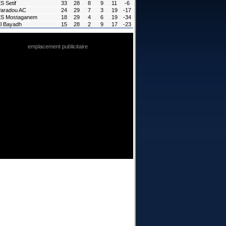
S Setif
33
28
8
9
11
-6
aradou AC
24
29
7
3
19
-17
ES Mostaganem
18
29
4
6
19
-34
l Bayadh
15
28
2
9
17
-23
emplacement publicitaire