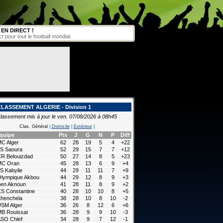
EN DIRECT !
pour tout le football mondial.
CLASSEMENT ALGERIE - Division 1
lassement mis à jour le ven. 07/08/2026 à 08h45
Clas. Général
|
Domicile
|
Extérieur
|
quipe
Pts
J
G
N
P
Diff
C Alger
62
28
19
5
4
+22
S Saoura
52
29
15
7
7
+12
R Belouizdad
50
27
14
8
5
+23
MC Oran
45
28
13
6
9
+4
S Kabylie
44
29
11
11
7
+9
lympique Akbou
44
29
12
8
9
+3
en Aknoun
41
28
11
8
9
+2
S Constantine
40
28
10
10
8
+5
henchela
38
28
10
8
10
-2
SM Alger
36
26
8
12
6
+6
B Rouissat
36
28
9
9
10
-3
SO Chlef
34
28
9
7
12
-1