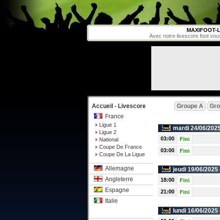
MAXIFOOT-L
Avec notre livescore foot vou
Accueil - Livescore
Groupe A
Gro
France
Ligue 1
mardi 24/06/2025
Ligue 2
03:00
Fini
National
Coupe De France
03:00
Fini
Coupe De La Ligue
Allemagne
jeudi 19/06/2025
Angleterre
18:00
Fini
Espagne
21:00
Fini
Italie
lundi 16/06/2025