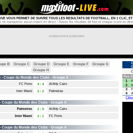
IVE VOUS PERMET DE SUIVRE TOUS LES RESULTATS DE FOOTBALL, EN 1 CLIC, ET 
s ne manquerez aucun match en direct ! Suivez les résultats de foot et chaque score en direct 
emplacement publicitaire
upe B
Groupe C
Groupe D
Groupe E
Groupe F
Groupe G
Groupe H
C
Pos
E
 -
Coupe du Monde des Clubs
- Groupe A
1
P
FC Porto
Al Ahly Cairo
4
:
4
2
I
3
F
Inter Miami
Palmeiras
2
:
2
4
A
Cliqu
 -
Coupe du Monde des Clubs
- Groupe A
Palmeiras
Al Ahly Cairo
2
:
0
Inter Miami
FC Porto
2
:
1
 -
Coupe du Monde des Clubs
- Groupe A