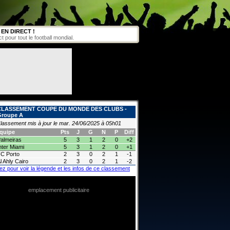
EN DIRECT !
pour tout le football mondial.
CLASSEMENT COUPE DU MONDE DES CLUBS -
Groupe A
lassement mis à jour le mar. 24/06/2025 à 05h01
quipe
Pts
J
G
N
P
Diff
almeiras
5
3
1
2
0
+2
nter Miami
5
3
1
2
0
+1
C Porto
2
3
0
2
1
-1
l Ahly Cairo
2
3
0
2
1
-2
ez pour voir la légende et les infos de ce classement
emplacement publicitaire