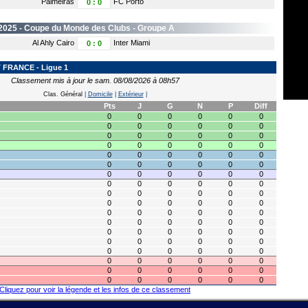
Palmeiras
FC Porto
0
:
0
2025 -
Coupe du Monde des Clubs
- Groupe A
Al Ahly Cairo
Inter Miami
0
:
0
FRANCE - Ligue 1
Classement mis à jour le sam. 08/08/2026 à 08h57
Clas. Général
|
Domicile
|
Extérieur
|
Pts
J
G
N
P
Diff
0
0
0
0
0
0
0
0
0
0
0
0
0
0
0
0
0
0
0
0
0
0
0
0
0
0
0
0
0
0
0
0
0
0
0
0
0
0
0
0
0
0
0
0
0
0
0
0
0
0
0
0
0
0
0
0
0
0
0
0
0
0
0
0
0
0
0
0
0
0
0
0
0
0
0
0
0
0
0
0
0
0
0
0
0
0
0
0
0
0
0
0
0
0
0
0
0
0
0
0
0
0
0
0
0
0
0
0
Cliquez pour voir la légende et les infos de ce classement