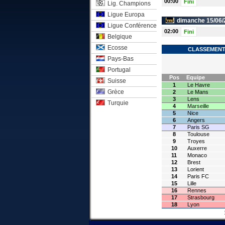
00:00
Fini
Lig. Champions
Ligue Europa
dimanche 15/06/
Ligue Conférence
02:00
Fini
Belgique
Ecosse
CLASSEMENT 
Pays-Bas
Portugal
Pos
Equipe
Suisse
1
Le Havre
Grèce
2
Le Mans
3
Lens
Turquie
4
Marseille
5
Nice
6
Angers
7
Paris SG
8
Toulouse
9
Troyes
10
Auxerre
11
Monaco
12
Brest
13
Lorient
14
Paris FC
15
Lille
16
Rennes
17
Strasbourg
18
Lyon