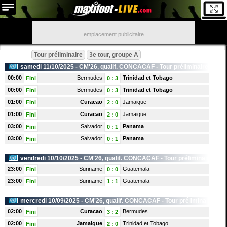
emplacement publicitaire
Tour préliminaire
3e tour, groupe A
samedi 11/10/2025 -
CM'26, qualif. CONCACAF
- Tour préliminaire
00:00
Bermudes
Trinidad et Tobago
Fini
0
:
3
00:00
Bermudes
Trinidad et Tobago
Fini
0
:
3
01:00
Curacao
Jamaique
Fini
2
:
0
01:00
Curacao
Jamaique
Fini
2
:
0
03:00
Salvador
Panama
Fini
0
:
1
03:00
Salvador
Panama
Fini
0
:
1
vendredi 10/10/2025 -
CM'26, qualif. CONCACAF
- Tour préliminaire
23:00
Suriname
Guatemala
Fini
0
:
0
23:00
Suriname
Guatemala
Fini
1
:
1
mercredi 10/09/2025 -
CM'26, qualif. CONCACAF
- Tour préliminaire
02:00
Curacao
Bermudes
Fini
3
:
2
02:00
Jamaique
Trinidad et Tobago
Fini
2
:
0