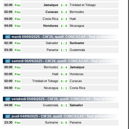
02:00
Jamaique
Trinidad et Tobago
Fini
2
:
0
02:00
Curacao
Bermudes
Fini
3
:
2
04:00
Costa Rica
Haiti
Fini
3
:
3
04:00
Honduras
Nicaragua
Fini
2
:
0
mardi 09/09/2025 -
CM'26, qualif. CONCACAF
- Tour préliminaire
02:30
Salvador
Suriname
Fini
1
:
2
03:30
Panama
Guatemala
Fini
1
:
1
samedi 06/09/2025 -
CM'26, qualif. CONCACAF
- Tour préliminaire
00:00
Bermudes
Jamaique
Fini
0
:
4
02:00
Haiti
Honduras
Fini
0
:
0
02:00
Trinidad et Tobago
Curacao
Fini
0
:
0
04:00
Nicaragua
Costa Rica
Fini
1
:
1
vendredi 05/09/2025 -
CM'26, qualif. CONCACAF
- Tour préliminaire
04:00
Guatemala
Salvador
Fini
0
:
1
jeudi 04/09/2025 -
CM'26, qualif. CONCACAF
- Tour préliminaire
23:30
Suriname
Panama
Fini
0
:
0